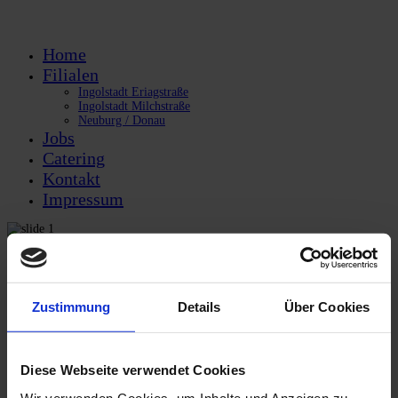
Home
Filialen
Ingolstadt Eriagstraße
Ingolstadt Milchstraße
Neuburg / Donau
Jobs
Catering
Kontakt
Impressum
Zustimmung
Details
Über Cookies
Previous
Next
Diese Webseite verwendet Cookies
Wir verwenden Cookies, um Inhalte und Anzeigen zu