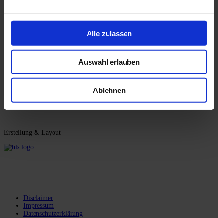
MH Systemgastro
Matthias Högerle
Münchener Str. 22
Alle zulassen
86633 Neuburg / Donau
Telefon: 08431-4359564
Auswahl erlauben
Mail:
m.hoegerle@mh-systemgastro.de
Ablehnen
Berufsgenossenschaft: BG-Nahrungsmittel und Genuss
Umsatzsteuer-ID: DE 22 909 66 16
Erstellung & Layout
Disclaimer
Impressum
Datenschutzerklärung